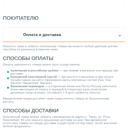
ПОКУПАТЕЛЮ
Оплата и доставка
Оплатить заказ и забрать оплаченные товары вы можете любым удобным для вас
способом из указанных в перечне ниже.
СПОСОБЫ ОПЛАТЫ
Оплата заказанного товара может быть осуществлена:
наличными в российских рублях
— при покупке в магазине или курьеру при
доставке;
банковской пластиковой картой
— при расчете в магазине и при оплате
онлайн-заказа на сайте (принимаем карты платежных систем Visa, Visa
Electron, MasterCard, Maestro);
банковским переводом
— в отделении банка или Почты России заполните
бланк квитанции на оплату и передайте оператору (срок зачисления
денежных средств может составлять 1-3 дня с момента оплаты).
Юридическим лицам доступна также опция оплаты товара по безналичному
расчету.
СПОСОБЫ ДОСТАВКИ
Оплаченный товар можно забрать самовывозом по адресу г. Тверь, ул. Розы
Люксембург, 82 или заказать курьерскую доставку на дом. При временном
отсутствии товара на складе доставка осуществляется под заказ, после внесения
полной предоплаты.