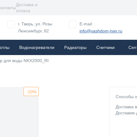
Доставка и
онтакты
оплата
г. Тверь, ул. Розы
E-mail:
Люксембург, 82
info@vashdom-tver.ru
отлы
Водонагреватели
Радиаторы
Cчетчики
Сеп
р для воды NKX2000_RI
-10%
Способы о
Доставка 
Доставим 