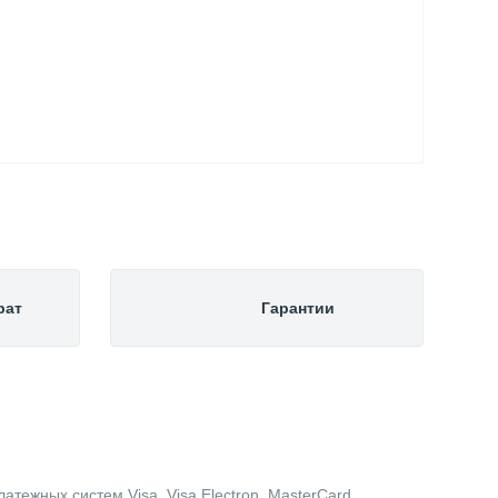
рат
Гарантии
тежных систем Visa, Visa Electron, MasterCard,