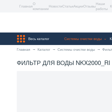
О
Наши
Главная
Новости
Статьи
Акции
Отзывы
К
компании
работы
Весь каталог
Системы очистки воды
К
Главная
Каталог
Системы очистки воды
Фильт
ФИЛЬТР ДЛЯ ВОДЫ NKX2000_RI