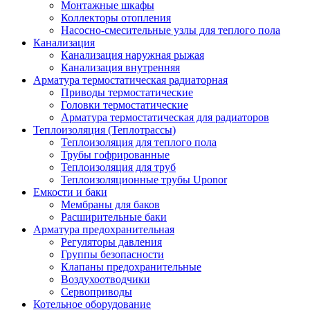
Монтажные шкафы
Коллекторы отопления
Насосно-смесительные узлы для теплого пола
Канализация
Канализация наружная рыжая
Канализация внутренняя
Арматура термостатическая радиаторная
Приводы термостатические
Головки термостатические
Арматура термостатическая для радиаторов
Теплоизоляция (Теплотрассы)
Теплоизоляция для теплого пола
Трубы гофрированные
Теплоизоляция для труб
Теплоизоляционные трубы Uponor
Емкости и баки
Мембраны для баков
Расширительные баки
Арматура предохранительная
Регуляторы давления
Группы безопасности
Клапаны предохранительные
Воздухоотводчики
Сервоприводы
Котельное оборудование