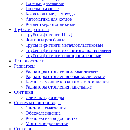
Горелки дизельные
Горелки газовые
Коаксиальные дымоходы
Автоматика для котлов
Котлы твердотопливные
Трубы и фитинги
Трубы и фитинги ПНД
Фитинги резьбовые
Трубы и фитинги металлопластиковые
Трубы и фитинги из сшитого полиэтилена
Трубы и фитинги полипропиленовые
Теплоносители
Радиаторы
Радиаторы отопления алюминиевые
Радиаторы отопления биметаллические
Комплектующие к радиаторам отопления
Радиаторы отопления панельные
Cчетчики
Счетчики для воды
Системы очистки воды
Системы умягчения
Обезжелезивание
Комплексная водоочистка
Монтаж водоочистки
Септики