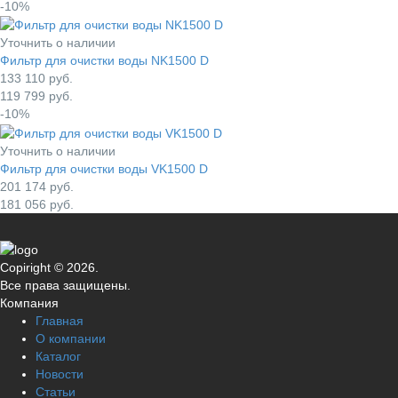
-10%
Уточнить о наличии
Фильтр для очистки воды NK1500 D
133 110
руб.
119 799
руб.
-10%
Уточнить о наличии
Фильтр для очистки воды VK1500 D
201 174
руб.
181 056
руб.
Copiright © 2026.
Все права защищены.
Компания
Главная
О компании
Каталог
Новости
Статьи