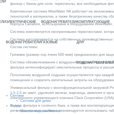
ЕЛИ
фильтр с баком для соли, термочехлы, все необходимые фил
Комплексная система WiseWater NK работает на эксклюзивны
технологий и материалов, а также безупречному качеству с
ЕЛИ
ЭЛЕКТРИЧЕСКИЕ
ВОДОНАГРЕВАТЕЛИ
КОМПЛЕКТУЮЩИЕ
Корпуса Canature, используемые в оборудовании WiseWater, 
Система комплектуется неопреновыми термочехлами, которы
Система изготавливается на собственных производственных
ВОДОНАГРЕВАТЕЛИ
ГАЗОВЫЕ
ДЛЯ
Состав системы:
Грязевик (размер пор ячеек 500 мкм) предназначен для защи
Система обезжелезивания с воздушной подушкой предназнач
ВОДОНАГРЕВАТЕЛЕ
фильтра интенсифицирует окислительные процессы и расши
Пополнение воздушной подушки осуществляется при каждой п
помещении и сократить капитальные затраты на оборудован
Универсальный фильтр с многофункциональной загрузкой Pr
1,5-2,5 мг-экв/л, удаления железа, марганца, аммония и о
Септики
электронного управляющего клапана Clack Corporation (USA)
Септики для дома
Корпус фильтра и соляного бака, а также все контактирующ
Услуги
регенерационного раствора рекомендуется использовать та
Монтаж водоснабжения