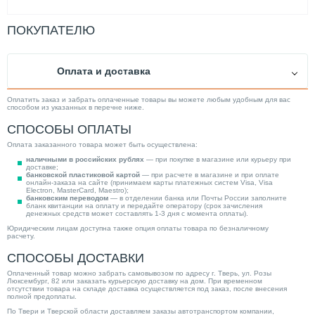
ПОКУПАТЕЛЮ
Оплата и доставка
Оплатить заказ и забрать оплаченные товары вы можете любым удобным для вас
способом из указанных в перечне ниже.
СПОСОБЫ ОПЛАТЫ
Оплата заказанного товара может быть осуществлена:
наличными в российских рублях
— при покупке в магазине или курьеру при
доставке;
банковской пластиковой картой
— при расчете в магазине и при оплате
онлайн-заказа на сайте (принимаем карты платежных систем Visa, Visa
Electron, MasterCard, Maestro);
банковским переводом
— в отделении банка или Почты России заполните
бланк квитанции на оплату и передайте оператору (срок зачисления
денежных средств может составлять 1-3 дня с момента оплаты).
Юридическим лицам доступна также опция оплаты товара по безналичному
расчету.
СПОСОБЫ ДОСТАВКИ
Оплаченный товар можно забрать самовывозом по адресу г. Тверь, ул. Розы
Люксембург, 82 или заказать курьерскую доставку на дом. При временном
отсутствии товара на складе доставка осуществляется под заказ, после внесения
полной предоплаты.
По Твери и Тверской области доставляем заказы автотранспортом компании,