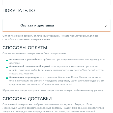
ПОКУПАТЕЛЮ
Оплата и доставка
Оплатить заказ и забрать оплаченные товары вы можете любым удобным для вас
способом из указанных в перечне ниже.
СПОСОБЫ ОПЛАТЫ
Оплата заказанного товара может быть осуществлена:
— при покупке в магазине или курьеру при
наличными в российских рублях
доставке;
— при расчете в магазине и при оплате
банковской пластиковой картой
онлайн-заказа на сайте (принимаем карты платежных систем Visa, Visa Electron,
MasterCard, Maestro);
— в отделении банка или Почты России заполните
банковским переводом
бланк квитанции на оплату и передайте оператору (срок зачисления денежных
средств может составлять 1-3 дня с момента оплаты).
Юридическим лицам доступна также опция оплаты товара по безналичному расчету.
СПОСОБЫ ДОСТАВКИ
Оплаченный товар можно забрать самовывозом по адресу г. Тверь, ул. Розы
Люксембург, 82 или заказать курьерскую доставку на дом. При временном отсутствии
товара на складе доставка осуществляется под заказ, после внесения полной