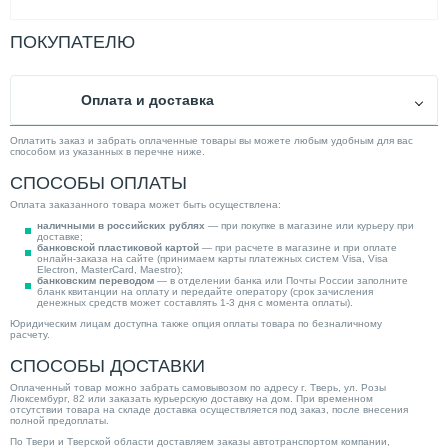
ПОКУПАТЕЛЮ
Оплата и доставка
Оплатить заказ и забрать оплаченные товары вы можете любым удобным для вас
способом из указанных в перечне ниже.
СПОСОБЫ ОПЛАТЫ
Оплата заказанного товара может быть осуществлена:
наличными в российских рублях
— при покупке в магазине или курьеру при
доставке;
банковской пластиковой картой
— при расчете в магазине и при оплате
онлайн-заказа на сайте (принимаем карты платежных систем Visa, Visa
Electron, MasterCard, Maestro);
банковским переводом
— в отделении банка или Почты России заполните
бланк квитанции на оплату и передайте оператору (срок зачисления
денежных средств может составлять 1-3 дня с момента оплаты).
Юридическим лицам доступна также опция оплаты товара по безналичному
расчету.
СПОСОБЫ ДОСТАВКИ
Оплаченный товар можно забрать самовывозом по адресу г. Тверь, ул. Розы
Люксембург, 82 или заказать курьерскую доставку на дом. При временном
отсутствии товара на складе доставка осуществляется под заказ, после внесения
полной предоплаты.
По Твери и Тверской области доставляем заказы автотранспортом компании,