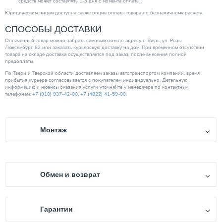
средств может составлять 1-3 дня с момента оплаты).
Юридическим лицам доступна также опция оплаты товара по безналичному расчету.
СПОСОБЫ ДОСТАВКИ
Оплаченный товар можно забрать самовывозом по адресу г. Тверь, ул. Розы
Люксембург, 82 или заказать курьерскую доставку на дом. При временном отсутствии
товара на складе доставка осуществляется под заказ, после внесения полной
предоплаты.
По Твери и Тверской области доставляем заказы автотранспортом компании, время
прибытия курьера согласовывается с покупателем индивидуально. Детальную
информацию и нюансы оказания услуги уточняйте у менеджера по контактным
телефонам:
+7 (910) 937-42-00
,
+7 (4822) 41-59-00
.
Монтаж
Монтаж оборудования, произведенный квалифицированными специалистами, —
главное условие продолжительной и бесперебойной службы систем отопления,
водоснабжения и канализации. Мы производим профессиональный монтаж
оборудования по ряду направлений.
Обмен и возврат
Отопительные системы:
Согласно ст. 21 Закона РФ от 07.02.1992 N 2300-1 (ред. от
Осуществляем установку и обвязку отопительных котлов любого типа —
газовых, электрических, твердотопливных, комбинированных, а также дизельных
08.12.2020) «О защите прав потребителей», при выявлении
Гарантии
и газовых горелок.
существенных недостатков технически сложных товара до
Устанавливаем отопительные приборы — радиаторы панельные, алюминиевые,