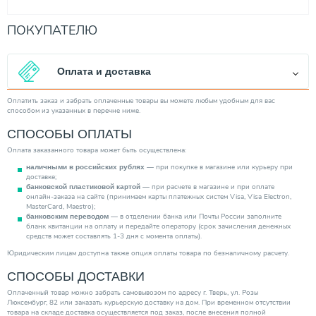
ПОКУПАТЕЛЮ
Оплата и доставка
Оплатить заказ и забрать оплаченные товары вы можете любым удобным для вас
способом из указанных в перечне ниже.
СПОСОБЫ ОПЛАТЫ
Оплата заказанного товара может быть осуществлена:
— при покупке в магазине или курьеру при
наличными в российских рублях
доставке;
— при расчете в магазине и при оплате
банковской пластиковой картой
онлайн-заказа на сайте (принимаем карты платежных систем Visa, Visa Electron,
MasterCard, Maestro);
— в отделении банка или Почты России заполните
банковским переводом
бланк квитанции на оплату и передайте оператору (срок зачисления денежных
средств может составлять 1-3 дня с момента оплаты).
Юридическим лицам доступна также опция оплаты товара по безналичному расчету.
СПОСОБЫ ДОСТАВКИ
Оплаченный товар можно забрать самовывозом по адресу г. Тверь, ул. Розы
Люксембург, 82 или заказать курьерскую доставку на дом. При временном отсутствии
товара на складе доставка осуществляется под заказ, после внесения полной