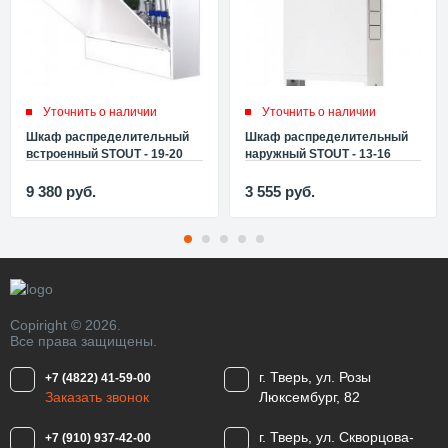
Уточнить о наличии
Уточнить о наличии
Шкаф распределительный
Шкаф распределительный
встроенный STOUT - 19-20
наружный STOUT - 13-16
выходов (горизонтальный)
выходов (ШРН5) SCC-0001-
SCC-0003-001920
001316
9 380
руб.
3 555
руб.
Copiright © 2026.
Все права защищены.
г. Тверь, ул. Розы
+7 (4822) 41-59-00
Заказать звонок
Люксембург, 82
г. Тверь, ул. Скворцова-
+7 (910) 937-42-00