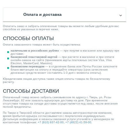
Вид шкафа
Распределительный
Категория
Распределительные гребенки
Оплата и доставка
Оплатить заказ и забрать оплаченные товары вы можете любым удобным для вас
способом из указанных в перечне ниже.
СПОСОБЫ ОПЛАТЫ
Оплата заказанного товара может быть осуществлена:
наличными в российских рублях
— при покупке в магазине или курьеру при
доставке;
банковской пластиковой картой
— при расчете в магазине и при оплате
онлайн-заказа на сайте (принимаем карты платежных систем Visa, Visa
Electron, MasterCard, Maestro);
банковским переводом
— в отделении банка или Почты России заполните
бланк квитанции на оплату и передайте оператору (срок зачисления
денежных средств может составлять 1-3 дня с момента оплаты).
Юридическим лицам доступна также опция оплаты товара по безналичному
расчету.
СПОСОБЫ ДОСТАВКИ
Оплаченный товар можно забрать самовывозом по адресу г. Тверь, ул. Розы
Люксембург, 82 или заказать курьерскую доставку на дом. При временном
отсутствии товара на складе доставка осуществляется под заказ, после внесения
полной предоплаты.
По Твери и Тверской области доставляем заказы автотранспортом компании,
время прибытия курьера согласовывается с покупателем индивидуально.
Детальную информацию и нюансы оказания услуги уточняйте у менеджера по
контактным телефонам:
+7 (910) 937-42-00
,
+7 (4822) 41-59-00
.