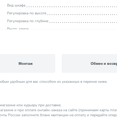
Вид шкафа
Регулировка по высоте
Регулировка по глубине
Внутр. замок
Производитель
Материал корпуса изделия
Страна производитель
Высота (мм)
Монтаж
Обмен и возв
Ширина (мм)
Категория
любым удобным для вас способом из указанных в перечне ниже.
магазине или курьеру при доставке;
агазине и при оплате онлайн-заказа на сайте (принимаем карты платеж
чты России заполните бланк квитанции на оплату и передайте опер