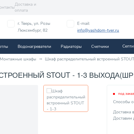
Доставка и
онтакты
оплата
г. Тверь, ул. Розы
E-mail:
Люксембург, 82
info@vashdom-tver.ru
Септи
отлы
Водонагреватели
Радиаторы
Cчетчики
Монтажные шкафы
Шкаф распределительный встроенный STOUT
РОЕННЫЙ STOUT - 1-3 ВЫХОДА(ШРВ0
под зака
Способы о
Доставка 
Доставим 