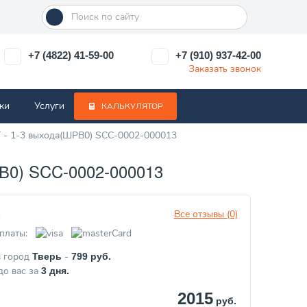
+7 (4822) 41-59-00
+7 (910) 937-42-00
Заказать звонок
ки
Услуги
КАЛЬКУЛЯТОР
 - 1-3 выхода(ШРВ0) SCC-0002-000013
) SCC-0002-000013
Все отзывы (0)
з
платы:
в город
-
Тверь
799
руб.
до вас за
3
дня.
2015
руб.