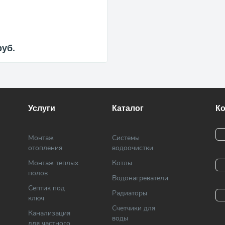
руб.
Услуги
Каталог
К
Монтаж
Системы
отопления
водоочистки
Монтаж теплых
Котлы
полов
Водонагреватели
Септик под
Радиаторы
ключ
Cчетчики для
Канализация
воды
для частного