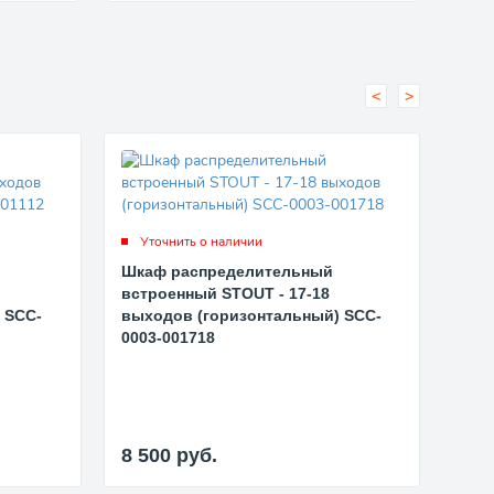
<
>
Уточнить о наличии
Ут
Шкаф распределительный
Шка
встроенный STOUT - 17-18
вст
 SCC-
выходов (горизонтальный) SCC-
(го
0003-001718
5 8
8 500
руб.