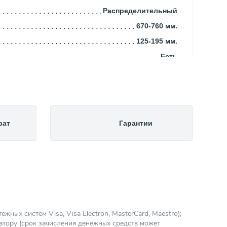
Распределительный
670-760 мм.
125-195 мм.
Есть
STOUT
Сталь
Италия
670.00
рат
Гарантии
407.00
Распределительные гребенки
ных систем Visa, Visa Electron, MasterCard, Maestro);
атору (срок зачисления денежных средств может