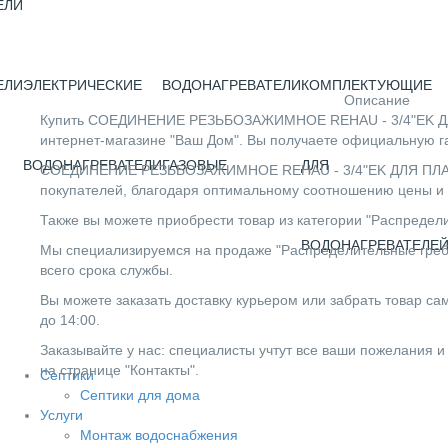
ЕЛИ
ЕЛИ
ЭЛЕКТРИЧЕСКИЕ
ВОДОНАГРЕВАТЕЛИ
КОМПЛЕКТУЮЩИЕ
Описание
Купить СОЕДИНЕНИЕ РЕЗЬБОЗАЖИМНОЕ REHAU - 3/4"EK ДЛЯ 
интернет-магазине "Ваш Дом". Вы получаете официальную г
ВОДОНАГРЕВАТЕЛИ
ГАЗОВЫЕ
ДЛЯ
СОЕДИНЕНИЕ РЕЗЬБОЗАЖИМНОЕ REHAU - 3/4"EK ДЛЯ ПЛАСТИК
покупателей, благодаря оптимальному соотношению цены и 
Также вы можете приобрести товар из категории "Распредели
ВОДОНАГРЕВАТЕЛЕ
Мы специализируемся на продаже "Распределительные гребе
всего срока службы.
Вы можете заказать доставку курьером или забрать товар сам
до 14:00.
Заказывайте у нас: специалисты учтут все ваши пожелания и
на странице "Контакты".
Септики
Септики для дома
Услуги
Монтаж водоснабжения