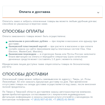
Оплата и доставка
Оплатить заказ и забрать оплаченные товары вы можете любым удобным для вас
способом из указанных в перечне ниже.
СПОСОБЫ ОПЛАТЫ
Оплата заказанного товара может быть осуществлена:
наличными в российских рублях
— при покупке в магазине или курьеру при
доставке;
банковской пластиковой картой
— при расчете в магазине и при оплате
онлайн-заказа на сайте (принимаем карты платежных систем Visa, Visa
Electron, MasterCard, Maestro);
банковским переводом
— в отделении банка или Почты России заполните
бланк квитанции на оплату и передайте оператору (срок зачисления
денежных средств может составлять 1-3 дня с момента оплаты).
Юридическим лицам доступна также опция оплаты товара по безналичному
расчету.
СПОСОБЫ ДОСТАВКИ
Оплаченный товар можно забрать самовывозом по адресу г. Тверь, ул. Розы
Люксембург, 82 или заказать курьерскую доставку на дом. При временном
отсутствии товара на складе доставка осуществляется под заказ, после внесения
полной предоплаты.
По Твери и Тверской области доставляем заказы автотранспортом компании,
время прибытия курьера согласовывается с покупателем индивидуально.
Детальную информацию и нюансы оказания услуги уточняйте у менеджера по
контактным телефонам:
+7 (910) 937-42-00
,
+7 (4822) 41-59-00
.