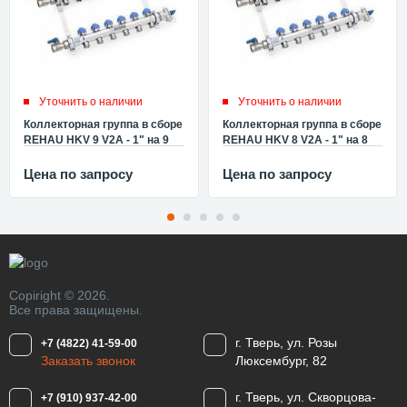
Уточнить о наличии
Уточнить о наличии
Коллекторная группа в сборе
Коллекторная группа в сборе
REHAU HKV 9 V2A - 1" на 9
REHAU HKV 8 V2A - 1" на 8
контуров 3/4"EK (с
контуров 3/4"EK (с
вентилями) 12180911001
вентилями) 12180811001
Цена по запросу
Цена по запросу
Copiright © 2026.
Все права защищены.
г. Тверь, ул. Розы
+7 (4822) 41-59-00
Заказать звонок
Люксембург, 82
г. Тверь, ул. Скворцова-
+7 (910) 937-42-00