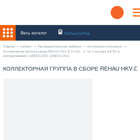
Весь каталог
Калькулятор
Главная
Каталог
Распределительные гребенки
Коллекторы отопления
Коллекторная группа в сборе REHAU HKV-D 3 V2A - 1" на 3 контура 3/4"EK (с
расходомерами) 12080311001 (208031-001)
КОЛЛЕКТОРНАЯ ГРУППА В СБОРЕ REHAU HKV-D 3 V