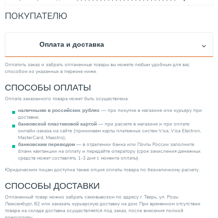
Категория
Распределительные гребенки
ПОКУПАТЕЛЮ
Оплата и доставка
Оплатить заказ и забрать оплаченные товары вы можете любым удобным для вас
способом из указанных в перечне ниже.
СПОСОБЫ ОПЛАТЫ
Оплата заказанного товара может быть осуществлена:
— при покупке в магазине или курьеру при
наличными в российских рублях
доставке;
— при расчете в магазине и при оплате
банковской пластиковой картой
онлайн-заказа на сайте (принимаем карты платежных систем Visa, Visa Electron,
MasterCard, Maestro);
— в отделении банка или Почты России заполните
банковским переводом
бланк квитанции на оплату и передайте оператору (срок зачисления денежных
средств может составлять 1-3 дня с момента оплаты).
Юридическим лицам доступна также опция оплаты товара по безналичному расчету.
СПОСОБЫ ДОСТАВКИ
Оплаченный товар можно забрать самовывозом по адресу г. Тверь, ул. Розы
Люксембург, 82 или заказать курьерскую доставку на дом. При временном отсутствии
товара на складе доставка осуществляется под заказ, после внесения полной
предоплаты.