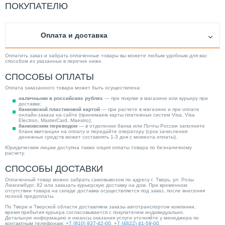
ПОКУПАТЕЛЮ
Оплата и доставка
Оплатить заказ и забрать оплаченные товары вы можете любым удобным для вас
способом из указанных в перечне ниже.
СПОСОБЫ ОПЛАТЫ
Оплата заказанного товара может быть осуществлена:
наличными в российских рублях
— при покупке в магазине или курьеру при
доставке;
банковской пластиковой картой
— при расчете в магазине и при оплате
онлайн-заказа на сайте (принимаем карты платежных систем Visa, Visa
Electron, MasterCard, Maestro);
банковским переводом
— в отделении банка или Почты России заполните
бланк квитанции на оплату и передайте оператору (срок зачисления
денежных средств может составлять 1-3 дня с момента оплаты).
Юридическим лицам доступна также опция оплаты товара по безналичному
расчету.
СПОСОБЫ ДОСТАВКИ
Оплаченный товар можно забрать самовывозом по адресу г. Тверь, ул. Розы
Люксембург, 82 или заказать курьерскую доставку на дом. При временном
отсутствии товара на складе доставка осуществляется под заказ, после внесения
полной предоплаты.
По Твери и Тверской области доставляем заказы автотранспортом компании,
время прибытия курьера согласовывается с покупателем индивидуально.
Детальную информацию и нюансы оказания услуги уточняйте у менеджера по
контактным телефонам:
+7 (910) 937-42-00
,
+7 (4822) 41-59-00
.