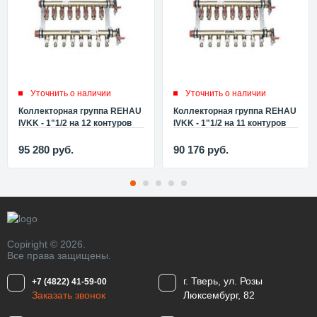
Уточнить о наличии
Уточнить о наличии
Коллекторная группа REHAU
Коллекторная группа REHAU
IVKK - 1"1/2 на 12 контуров
IVKK - 1"1/2 на 11 контуров
3/4"EK (для труб 25x2,3 мм)
3/4"EK (для труб 25x2,3 мм)
12489701001 (248970-001)
12489601001 (248960-001)
95 280
руб.
90 176
руб.
Copiright © 2026.
Все права защищены.
г. Тверь, ул. Розы
+7 (4822) 41-59-00
Заказать звонок
Люксембург, 82