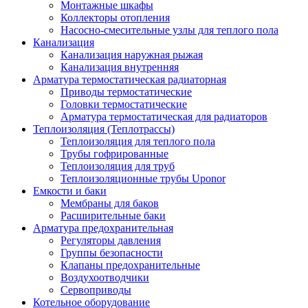
Монтажные шкафы
Коллекторы отопления
Насосно-смесительные узлы для теплого пола
Канализация
Канализация наружная рыжая
Канализация внутренняя
Арматура термостатическая радиаторная
Приводы термостатические
Головки термостатические
Арматура термостатическая для радиаторов
Теплоизоляция (Теплотрассы)
Теплоизоляция для теплого пола
Трубы гофрированные
Теплоизоляция для труб
Теплоизоляционные трубы Uponor
Емкости и баки
Мембраны для баков
Расширительные баки
Арматура предохранительная
Регуляторы давления
Группы безопасности
Клапаны предохранительные
Воздухоотводчики
Сервоприводы
Котельное оборудование