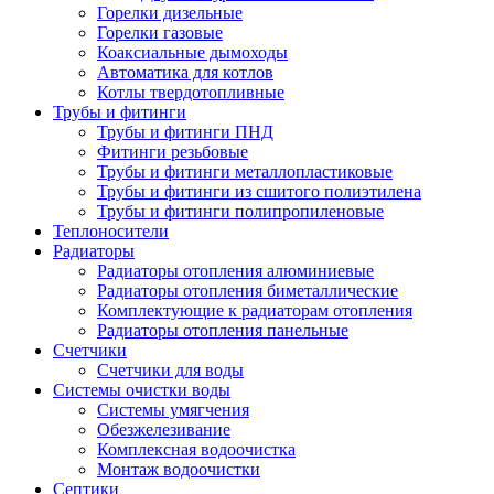
Горелки дизельные
Горелки газовые
Коаксиальные дымоходы
Автоматика для котлов
Котлы твердотопливные
Трубы и фитинги
Трубы и фитинги ПНД
Фитинги резьбовые
Трубы и фитинги металлопластиковые
Трубы и фитинги из сшитого полиэтилена
Трубы и фитинги полипропиленовые
Теплоносители
Радиаторы
Радиаторы отопления алюминиевые
Радиаторы отопления биметаллические
Комплектующие к радиаторам отопления
Радиаторы отопления панельные
Cчетчики
Счетчики для воды
Системы очистки воды
Системы умягчения
Обезжелезивание
Комплексная водоочистка
Монтаж водоочистки
Септики