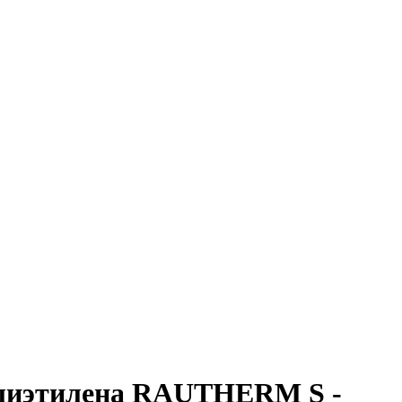
олиэтилена RAUTHERM S -