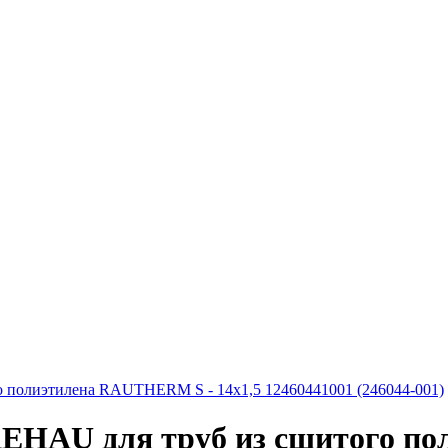
 полиэтилена RAUTHERM S - 14x1,5 12460441001 (246044-001)
REHAU для труб из сшитого п