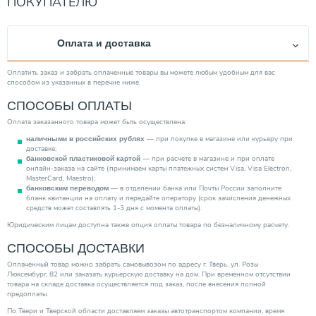
ПОКУПАТЕЛЮ
Оплата и доставка
Оплатить заказ и забрать оплаченные товары вы можете любым удобным для вас
способом из указанных в перечне ниже.
СПОСОБЫ ОПЛАТЫ
Оплата заказанного товара может быть осуществлена:
— при покупке в магазине или курьеру при
наличными в российских рублях
доставке;
— при расчете в магазине и при оплате
банковской пластиковой картой
онлайн-заказа на сайте (принимаем карты платежных систем Visa, Visa Electron,
MasterCard, Maestro);
— в отделении банка или Почты России заполните
банковским переводом
бланк квитанции на оплату и передайте оператору (срок зачисления денежных
средств может составлять 1-3 дня с момента оплаты).
Юридическим лицам доступна также опция оплаты товара по безналичному расчету.
СПОСОБЫ ДОСТАВКИ
Оплаченный товар можно забрать самовывозом по адресу г. Тверь, ул. Розы
Люксембург, 82 или заказать курьерскую доставку на дом. При временном отсутствии
товара на складе доставка осуществляется под заказ, после внесения полной
предоплаты.
По Твери и Тверской области доставляем заказы автотранспортом компании, время