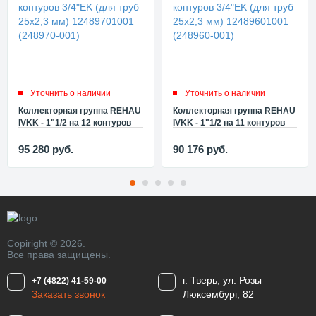
Уточнить о наличии
Уточнить о наличии
Коллекторная группа REHAU
Коллекторная группа REHAU
IVKK - 1"1/2 на 12 контуров
IVKK - 1"1/2 на 11 контуров
3/4"EK (для труб 25x2,3 мм)
3/4"EK (для труб 25x2,3 мм)
12489701001 (248970-001)
12489601001 (248960-001)
95 280
руб.
90 176
руб.
Copiright © 2026.
Все права защищены.
г. Тверь, ул. Розы
+7 (4822) 41-59-00
Заказать звонок
Люксембург, 82