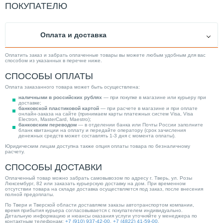
ПОКУПАТЕЛЮ
Оплата и доставка
Оплатить заказ и забрать оплаченные товары вы можете любым удобным для вас
способом из указанных в перечне ниже.
СПОСОБЫ ОПЛАТЫ
Оплата заказанного товара может быть осуществлена:
наличными в российских рублях
— при покупке в магазине или курьеру при
доставке;
банковской пластиковой картой
— при расчете в магазине и при оплате
онлайн-заказа на сайте (принимаем карты платежных систем Visa, Visa
Electron, MasterCard, Maestro);
банковским переводом
— в отделении банка или Почты России заполните
бланк квитанции на оплату и передайте оператору (срок зачисления
денежных средств может составлять 1-3 дня с момента оплаты).
Юридическим лицам доступна также опция оплаты товара по безналичному
расчету.
СПОСОБЫ ДОСТАВКИ
Оплаченный товар можно забрать самовывозом по адресу г. Тверь, ул. Розы
Люксембург, 82 или заказать курьерскую доставку на дом. При временном
отсутствии товара на складе доставка осуществляется под заказ, после внесения
полной предоплаты.
По Твери и Тверской области доставляем заказы автотранспортом компании,
время прибытия курьера согласовывается с покупателем индивидуально.
Детальную информацию и нюансы оказания услуги уточняйте у менеджера по
контактным телефонам:
+7 (910) 937-42-00
,
+7 (4822) 41-59-00
.