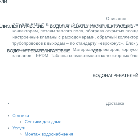
ЕЛИ
Описание
(VTc.596.EMNX) Коллекторный блок со встроенными расходо
ЕЛИ
ЭЛЕКТРИЧЕСКИЕ
ВОДОНАГРЕВАТЕЛИ
КОМПЛЕКТУЮЩИЕ
конвекторам, петлям теплого пола, обогрева открытых площа
настроечные клапаны с расходомерами, обратный коллекто
трубопроводов к выходам – по стандарту «евроконус». Бло
крепежными кронштейнами. Материал коллекторов, корпусов
ВОДОНАГРЕВАТЕЛИ
ГАЗОВЫЕ
ДЛЯ
клапанов – EPDM. Таблица совместимости коллекторных блок
ВОДОНАГРЕВАТЕЛЕ
Доставка
Септики
Септики для дома
Услуги
Монтаж водоснабжения