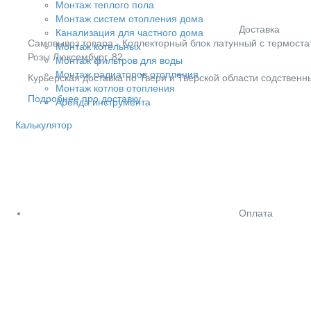
Монтаж теплого пола
Монтаж систем отопления дома
Доставка
Канализация для частного дома
Cамовывоз товара - Коллекторный блок латунный с термостати
Монтаж котельных
Розы Люксембург, 82
Монтаж фильтров для воды
Монтаж радиаторов отопления
Курьерская доставка по Твери и Тверской области содствен
Монтаж котлов отопления
Подробнее про доставку
Аренда инструмента
Калькулятор
Оплата