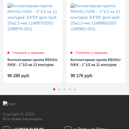
Уточнить о наличии
Уточнить о наличии
Коллекторная группа REHAU
Коллекторная группа REHAU
IVKK - 1"1/2 на 12 контуров
IVKK - 1"1/2 на 11 контуров
3/4"EK (для труб 25x2,3 мм)
3/4"EK (для труб 25x2,3 мм)
12489701001 (248970-001)
12489601001 (248960-001)
95 280
руб.
90 176
руб.
Copiright © 2026.
Все права защищены.