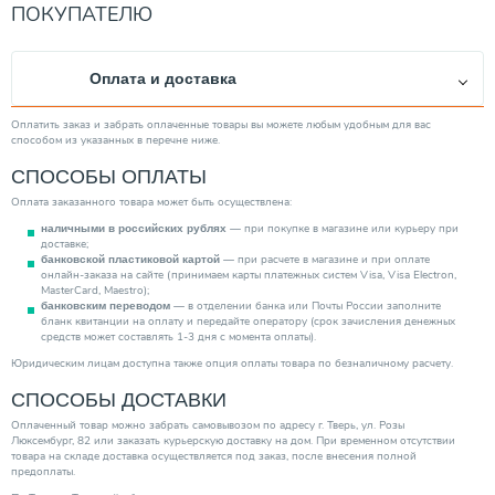
Диаметр выходов
3/4"
ПОКУПАТЕЛЮ
Производитель
STOUT
Материал корпуса изделия
Нержавеющая сталь
Оплата и доставка
Страна производитель
Италия
Диаметр входа
1"
Оплатить заказ и забрать оплаченные товары вы можете любым удобным для вас
способом из указанных в перечне ниже.
Категория
Распределительные гребенки
СПОСОБЫ ОПЛАТЫ
Оплата заказанного товара может быть осуществлена:
— при покупке в магазине или курьеру при
наличными в российских рублях
доставке;
— при расчете в магазине и при оплате
банковской пластиковой картой
онлайн-заказа на сайте (принимаем карты платежных систем Visa, Visa Electron,
MasterCard, Maestro);
— в отделении банка или Почты России заполните
банковским переводом
бланк квитанции на оплату и передайте оператору (срок зачисления денежных
средств может составлять 1-3 дня с момента оплаты).
Юридическим лицам доступна также опция оплаты товара по безналичному расчету.
СПОСОБЫ ДОСТАВКИ
Оплаченный товар можно забрать самовывозом по адресу г. Тверь, ул. Розы
Люксембург, 82 или заказать курьерскую доставку на дом. При временном отсутствии
товара на складе доставка осуществляется под заказ, после внесения полной
предоплаты.