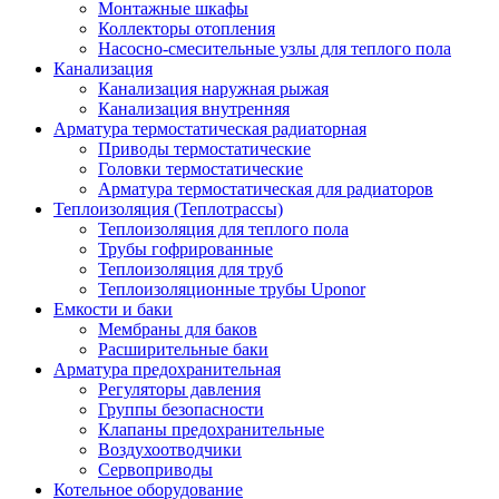
Монтажные шкафы
Коллекторы отопления
Насосно-смесительные узлы для теплого пола
Канализация
Канализация наружная рыжая
Канализация внутренняя
Арматура термостатическая радиаторная
Приводы термостатические
Головки термостатические
Арматура термостатическая для радиаторов
Теплоизоляция (Теплотрассы)
Теплоизоляция для теплого пола
Трубы гофрированные
Теплоизоляция для труб
Теплоизоляционные трубы Uponor
Емкости и баки
Мембраны для баков
Расширительные баки
Арматура предохранительная
Регуляторы давления
Группы безопасности
Клапаны предохранительные
Воздухоотводчики
Сервоприводы
Котельное оборудование