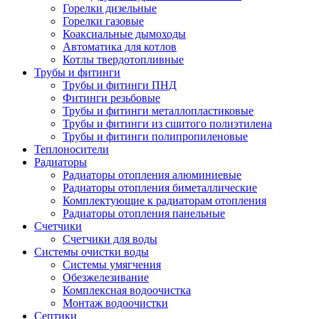
Горелки дизельные
Горелки газовые
Коаксиальные дымоходы
Автоматика для котлов
Котлы твердотопливные
Трубы и фитинги
Трубы и фитинги ПНД
Фитинги резьбовые
Трубы и фитинги металлопластиковые
Трубы и фитинги из сшитого полиэтилена
Трубы и фитинги полипропиленовые
Теплоносители
Радиаторы
Радиаторы отопления алюминиевые
Радиаторы отопления биметаллические
Комплектующие к радиаторам отопления
Радиаторы отопления панельные
Cчетчики
Счетчики для воды
Системы очистки воды
Системы умягчения
Обезжелезивание
Комплексная водоочистка
Монтаж водоочистки
Септики