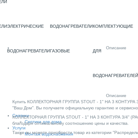
ЕЛИ
ЕЛИ
ЭЛЕКТРИЧЕСКИЕ
ВОДОНАГРЕВАТЕЛИ
КОМПЛЕКТУЮЩИЕ
Описание
ВОДОНАГРЕВАТЕЛИ
ГАЗОВЫЕ
ДЛЯ
ВОДОНАГРЕВАТЕЛЕ
Описание
Купить КОЛЛЕКТОРНАЯ ГРУППА STOUT - 1" НА 3 КОНТУРА 3
"Ваш Дом". Вы получаете официальную гарантию и сервисно
Септики
КОЛЛЕКТОРНАЯ ГРУППА STOUT - 1" НА 3 КОНТУРА 3/4" (РА
Септики для дома
благодаря оптимальному соотношению цены и качества.
Услуги
Также вы можете приобрести товар из категории "Распредели
Монтаж водоснабжения