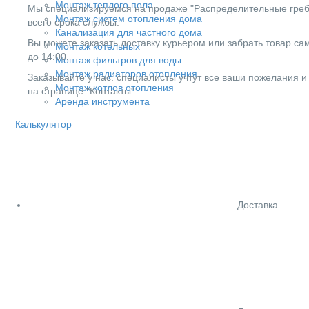
Монтаж теплого пола
Мы специализируемся на продаже "Распределительные гребе
Монтаж систем отопления дома
всего срока службы.
Канализация для частного дома
Вы можете заказать доставку курьером или забрать товар сам
Монтаж котельных
до 14:00.
Монтаж фильтров для воды
Монтаж радиаторов отопления
Заказывайте у нас: специалисты учтут все ваши пожелания и
Монтаж котлов отопления
на странице "Контакты".
Аренда инструмента
Калькулятор
Доставка