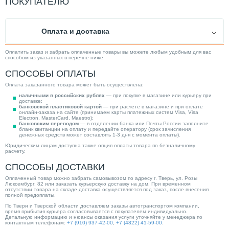
ПОКУПАТЕЛЮ
Выходы
С запорными кранами
Категория
Распределительные гребенки
Оплата и доставка
Оплатить заказ и забрать оплаченные товары вы можете любым удобным для вас
способом из указанных в перечне ниже.
СПОСОБЫ ОПЛАТЫ
Оплата заказанного товара может быть осуществлена:
наличными в российских рублях
— при покупке в магазине или курьеру при
доставке;
банковской пластиковой картой
— при расчете в магазине и при оплате
онлайн-заказа на сайте (принимаем карты платежных систем Visa, Visa
Electron, MasterCard, Maestro);
банковским переводом
— в отделении банка или Почты России заполните
бланк квитанции на оплату и передайте оператору (срок зачисления
денежных средств может составлять 1-3 дня с момента оплаты).
Юридическим лицам доступна также опция оплаты товара по безналичному
расчету.
СПОСОБЫ ДОСТАВКИ
Оплаченный товар можно забрать самовывозом по адресу г. Тверь, ул. Розы
Люксембург, 82 или заказать курьерскую доставку на дом. При временном
отсутствии товара на складе доставка осуществляется под заказ, после внесения
полной предоплаты.
По Твери и Тверской области доставляем заказы автотранспортом компании,
время прибытия курьера согласовывается с покупателем индивидуально.
Детальную информацию и нюансы оказания услуги уточняйте у менеджера по
контактным телефонам:
+7 (910) 937-42-00
,
+7 (4822) 41-59-00
.