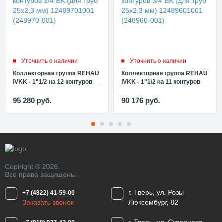
Уточнить о наличии
Уточнить о наличии
Коллекторная группа REHAU
Коллекторная группа REHAU
IVKK - 1"1/2 на 12 контуров
IVKK - 1"1/2 на 11 контуров
3/4"EK (для труб 25x2,3 мм)
3/4"EK (для труб 25x2,3 мм)
12489701001 (248970-001)
12489601001 (248960-001)
95 280
руб.
90 176
руб.
Copiright © 2026.
Все права защищены.
г. Тверь, ул. Розы
+7 (4822) 41-59-00
Заказать звонок
Люксембург, 82