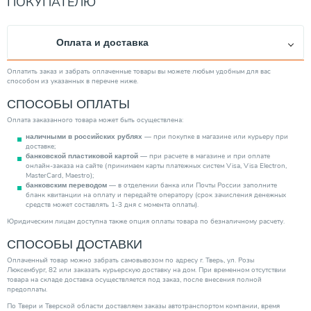
ПОКУПАТЕЛЮ
Категория
Распределительные гребенки
Оплата и доставка
Оплатить заказ и забрать оплаченные товары вы можете любым удобным для вас
способом из указанных в перечне ниже.
СПОСОБЫ ОПЛАТЫ
Оплата заказанного товара может быть осуществлена:
— при покупке в магазине или курьеру при
наличными в российских рублях
доставке;
— при расчете в магазине и при оплате
банковской пластиковой картой
онлайн-заказа на сайте (принимаем карты платежных систем Visa, Visa Electron,
MasterCard, Maestro);
— в отделении банка или Почты России заполните
банковским переводом
бланк квитанции на оплату и передайте оператору (срок зачисления денежных
средств может составлять 1-3 дня с момента оплаты).
Юридическим лицам доступна также опция оплаты товара по безналичному расчету.
СПОСОБЫ ДОСТАВКИ
Оплаченный товар можно забрать самовывозом по адресу г. Тверь, ул. Розы
Люксембург, 82 или заказать курьерскую доставку на дом. При временном отсутствии
товара на складе доставка осуществляется под заказ, после внесения полной
предоплаты.
По Твери и Тверской области доставляем заказы автотранспортом компании, время