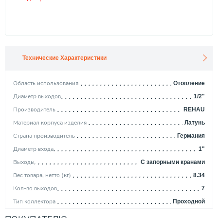
Технические Характеристики
Область использования
Отопление
Диаметр выходов
1/2"
Производитель
REHAU
Материал корпуса изделия
Латунь
Страна производитель
Германия
Диаметр входа
1"
Выходы
С запорными кранами
Вес товара, нетто (кг)
8.34
Кол-во выходов
7
Тип коллектора
Проходной
Исполнение
Коллекторная группа