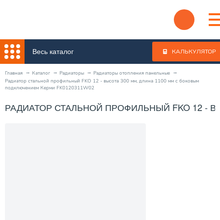
Весь каталог
КАЛЬКУЛЯТОР
Главная
Каталог
Радиаторы
Радиаторы отопления панельные
Радиатор стальной профильный FKO 12 - высота 300 мм, длина 1100 мм с боковым
подключением Керми FK0120311W02
РАДИАТОР СТАЛЬНОЙ ПРОФИЛЬНЫЙ FKO 12 - В