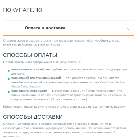
Тепловая мощность (Вт)
1023
ПОКУПАТЕЛЮ
Высота (мм)
300.00
Длина (мм)
1100.00
Оплата и доставка
Производитель
Kermi
Ширина (мм)
64
Оплатить заказ и забрать оплаченные товары вы можете любым удобным для вас
способом из указанных в перечне ниже.
Монтаж. стоимость
3400 руб.
СПОСОБЫ ОПЛАТЫ
Максимальная рабочая температура (℃)
110
Оплата заказанного товара может быть осуществлена:
Категория
Радиаторы
— при покупке в магазине или курьеру при
наличными в российских рублях
доставке;
— при расчете в магазине и при оплате
банковской пластиковой картой
онлайн-заказа на сайте (принимаем карты платежных систем Visa, Visa Electron,
MasterCard, Maestro);
— в отделении банка или Почты России заполните
банковским переводом
бланк квитанции на оплату и передайте оператору (срок зачисления денежных
средств может составлять 1-3 дня с момента оплаты).
Юридическим лицам доступна также опция оплаты товара по безналичному расчету.
СПОСОБЫ ДОСТАВКИ
Оплаченный товар можно забрать самовывозом по адресу г. Тверь, ул. Розы
Люксембург, 82 или заказать курьерскую доставку на дом. При временном отсутствии
товара на складе доставка осуществляется под заказ, после внесения полной
предоплаты.