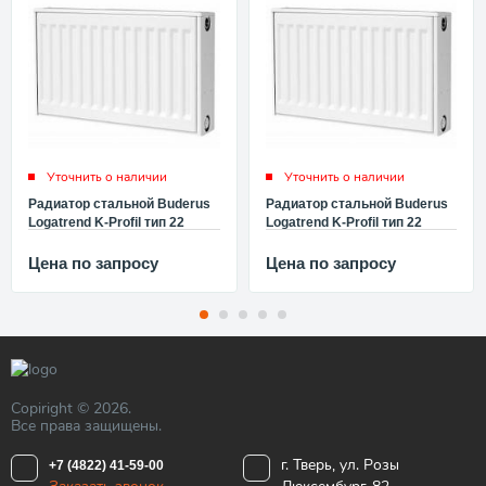
Уточнить о наличии
Уточнить о наличии
Радиатор стальной Buderus
Радиатор стальной Buderus
Logatrend K-Profil тип 22
Logatrend K-Profil тип 22
300x3000 с боковым
300x2600 с боковым
подключением Будерус
подключением Будерус
Цена по запросу
Цена по запросу
7724125330
7724115326
Copiright © 2026.
Все права защищены.
г. Тверь, ул. Розы
+7 (4822) 41-59-00