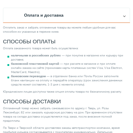
Высота (мм)
400.00
Длина (мм)
400.00
Оплата и доставка
Производитель
Kermi
Ширина (мм)
61
Оплатить заказ и забрать оплаченные товары вы можете любым удобным для вас
способом из указанных в перечне ниже.
Монтаж. стоимость
3400 руб.
СПОСОБЫ ОПЛАТЫ
Максимальная рабочая температура (℃)
110
Оплата заказанного товара может быть осуществлена:
Категория
Радиаторы
— при покупке в магазине или курьеру при
наличными в российских рублях
доставке;
— при расчете в магазине и при оплате
банковской пластиковой картой
онлайн-заказа на сайте (принимаем карты платежных систем Visa, Visa Electron,
MasterCard, Maestro);
— в отделении банка или Почты России заполните
банковским переводом
бланк квитанции на оплату и передайте оператору (срок зачисления денежных
средств может составлять 1-3 дня с момента оплаты).
Юридическим лицам доступна также опция оплаты товара по безналичному расчету.
СПОСОБЫ ДОСТАВКИ
Оплаченный товар можно забрать самовывозом по адресу г. Тверь, ул. Розы
Люксембург, 82 или заказать курьерскую доставку на дом. При временном отсутствии
товара на складе доставка осуществляется под заказ, после внесения полной
предоплаты.
По Твери и Тверской области доставляем заказы автотранспортом компании, время
прибытия курьера согласовывается с покупателем индивидуально. Детальную