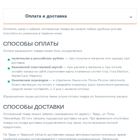
Высота (мм)
300.00
Длина (мм)
500.00
Оплата и доставка
Производитель
Kermi
Ширина (мм)
61
Оплатить заказ и забрать оплаченные товары вы можете любым удобным для вас
способом из указанных в перечне ниже.
Монтаж. стоимость
3400 руб.
СПОСОБЫ ОПЛАТЫ
Максимальная рабочая температура (℃)
110
Оплата заказанного товара может быть осуществлена:
Категория
Радиаторы
— при покупке в магазине или курьеру при
наличными в российских рублях
доставке;
— при расчете в магазине и при оплате
банковской пластиковой картой
онлайн-заказа на сайте (принимаем карты платежных систем Visa, Visa Electron,
MasterCard, Maestro);
— в отделении банка или Почты России заполните
банковским переводом
бланк квитанции на оплату и передайте оператору (срок зачисления денежных
средств может составлять 1-3 дня с момента оплаты).
Юридическим лицам доступна также опция оплаты товара по безналичному расчету.
СПОСОБЫ ДОСТАВКИ
Оплаченный товар можно забрать самовывозом по адресу г. Тверь, ул. Розы
Люксембург, 82 или заказать курьерскую доставку на дом. При временном отсутствии
товара на складе доставка осуществляется под заказ, после внесения полной
предоплаты.
По Твери и Тверской области доставляем заказы автотранспортом компании, время
прибытия курьера согласовывается с покупателем индивидуально. Детальную