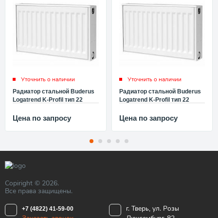
Уточнить о наличии
Уточнить о наличии
Радиатор стальной Buderus
Радиатор стальной Buderus
Logatrend K-Profil тип 22
Logatrend K-Profil тип 22
300x3000 с боковым
300x2600 с боковым
подключением Будерус
подключением Будерус
Цена по запросу
Цена по запросу
7724125330
7724115326
Copiright © 2026.
Все права защищены.
г. Тверь, ул. Розы
+7 (4822) 41-59-00