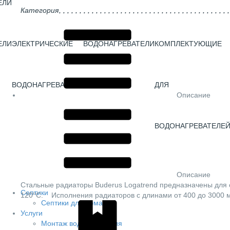
ЕЛИ
Категория
ЕЛИ
ЭЛЕКТРИЧЕСКИЕ
ВОДОНАГРЕВАТЕЛИ
КОМПЛЕКТУЮЩИЕ
ВОДОНАГРЕВАТЕЛИ
ГАЗОВЫЕ
ДЛЯ
Описание
ВОДОНАГРЕВАТЕЛЕ
Описание
Стальные радиаторы Buderus Logatrend предназначены для 
Септики
120°С. Исполнения радиаторов с длинами от 400 до 3000 м
Септики для дома
Услуги
Монтаж водоснабжения