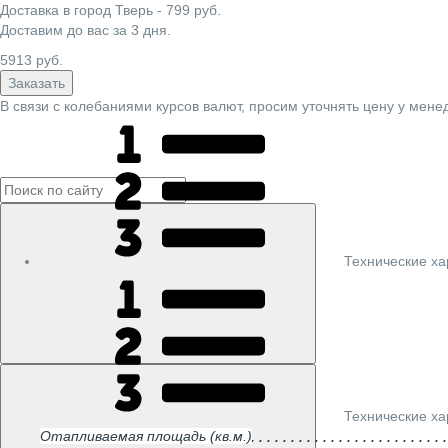
Доставка в город
Тверь
-
799
руб.
Доставим до вас за
3
дня.
5913
руб.
Заказать
В связи с колебаниями курсов валют, просим уточнять цену у мене
Технические ха
Технические ха
Отапливаемая площадь (кв.м.)