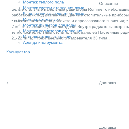
Монтаж теплого пола
Описание
Монтаж систем отопления дома
Белые стальные панельные радиаторы Rommer с небольшим
Канализация для частного дома
работающих под давлением. Данные отопительные приборы и
Монтаж котельных
• высокие показатели рабочего и опрессовочного значения;
Монтаж фильтров для воды
Имеют высокий КПД теплоотдачи. Внутри радиаторы покрыты
Монтаж радиаторов отопления
теплоносителя. Типы отопительных панелей Настенные радиа
Монтаж котлов отопления
21-22 типа; • трехпанельного нагревателя 33 типа .
Аренда инструмента
Калькулятор
Доставка
Доставка