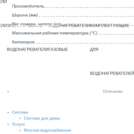
ЕЛИ
Производитель
Ширина (мм)
Вес товара, нетто (кг)
ЕЛИ
ЭЛЕКТРИЧЕСКИЕ
ВОДОНАГРЕВАТЕЛИ
КОМПЛЕКТУЮЩИЕ
Максимальная рабочая температура (°С)
Категория
ВОДОНАГРЕВАТЕЛИ
ГАЗОВЫЕ
ДЛЯ
ВОДОНАГРЕВАТЕЛЕ
Описание
Септики
Септики для дома
Услуги
Монтаж водоснабжения