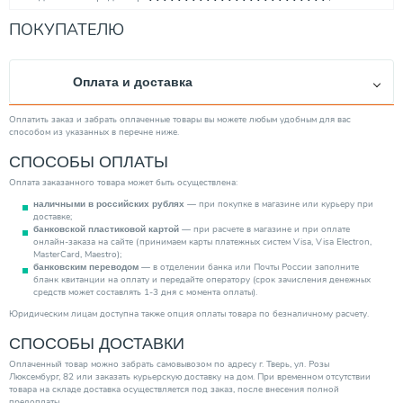
Высота (мм)
600.00
ПОКУПАТЕЛЮ
Длина (мм)
400.00
Производитель
Rommer
Оплата и доставка
Ширина (мм)
162.00
Максимальная рабочая температура (°С)
120
Оплатить заказ и забрать оплаченные товары вы можете любым удобным для вас
способом из указанных в перечне ниже.
Категория
Радиаторы
СПОСОБЫ ОПЛАТЫ
Оплата заказанного товара может быть осуществлена:
— при покупке в магазине или курьеру при
наличными в российских рублях
доставке;
— при расчете в магазине и при оплате
банковской пластиковой картой
онлайн-заказа на сайте (принимаем карты платежных систем Visa, Visa Electron,
MasterCard, Maestro);
— в отделении банка или Почты России заполните
банковским переводом
бланк квитанции на оплату и передайте оператору (срок зачисления денежных
средств может составлять 1-3 дня с момента оплаты).
Юридическим лицам доступна также опция оплаты товара по безналичному расчету.
СПОСОБЫ ДОСТАВКИ
Оплаченный товар можно забрать самовывозом по адресу г. Тверь, ул. Розы
Люксембург, 82 или заказать курьерскую доставку на дом. При временном отсутствии
товара на складе доставка осуществляется под заказ, после внесения полной
предоплаты.