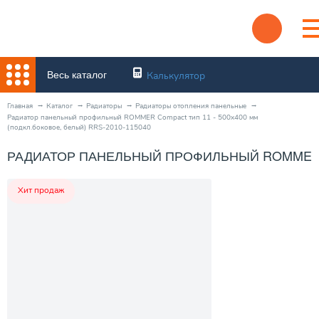
Весь каталог
Калькулятор
Главная
Каталог
Радиаторы
Радиаторы отопления панельные
Радиатор панельный профильный ROMMER Compact тип 11 - 500x400 мм
(подкл.боковое, белый) RRS-2010-115040
РАДИАТОР ПАНЕЛЬНЫЙ ПРОФИЛЬНЫЙ ROMMER COM
Хит продаж