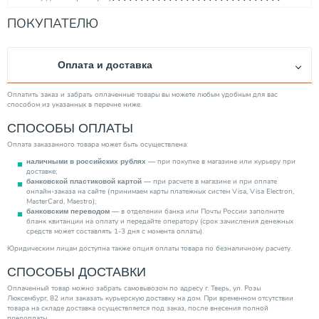
Тип панельного радиатора
11
ПОКУПАТЕЛЮ
Межосевое расстояние (мм)
500
Подключение радиатора
Боковое
Оплата и доставка
Тепловая мощность (Вт)
501.00
Высота (мм)
500.00
Оплатить заказ и забрать оплаченные товары вы можете любым удобным для вас
способом из указанных в перечне ниже.
Длина (мм)
400.00
СПОСОБЫ ОПЛАТЫ
Производитель
Rommer
Оплата заказанного товара может быть осуществлена:
Ширина (мм)
60.00
— при покупке в магазине или курьеру при
наличными в российских рублях
Вес товара, нетто (кг)
5.99
доставке;
— при расчете в магазине и при оплате
банковской пластиковой картой
Максимальная рабочая температура (°С)
120
онлайн-заказа на сайте (принимаем карты платежных систем Visa, Visa Electron,
MasterCard, Maestro);
Категория
Радиаторы
— в отделении банка или Почты России заполните
банковским переводом
бланк квитанции на оплату и передайте оператору (срок зачисления денежных
средств может составлять 1-3 дня с момента оплаты).
Юридическим лицам доступна также опция оплаты товара по безналичному расчету.
СПОСОБЫ ДОСТАВКИ
Оплаченный товар можно забрать самовывозом по адресу г. Тверь, ул. Розы
Люксембург, 82 или заказать курьерскую доставку на дом. При временном отсутствии
товара на складе доставка осуществляется под заказ, после внесения полной
предоплаты.