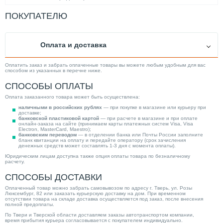
Площадь обогрева (м²)
4.01
ПОКУПАТЕЛЮ
Подключение радиатора
Боковое
Межосевое расстояние (мм)
300
Оплата и доставка
Тепловая мощность (Вт)
401.00
Высота (мм)
300.00
Оплатить заказ и забрать оплаченные товары вы можете любым удобным для вас
способом из указанных в перечне ниже.
Длина (мм)
500.00
СПОСОБЫ ОПЛАТЫ
Производитель
Rommer
Оплата заказанного товара может быть осуществлена:
Ширина (мм)
60.00
наличными в российских рублях
— при покупке в магазине или курьеру при
доставке;
Вес товара, нетто (кг)
4.22
банковской пластиковой картой
— при расчете в магазине и при оплате
онлайн-заказа на сайте (принимаем карты платежных систем Visa, Visa
Electron, MasterCard, Maestro);
Максимальная рабочая температура (°С)
120
банковским переводом
— в отделении банка или Почты России заполните
бланк квитанции на оплату и передайте оператору (срок зачисления
Категория
Радиаторы
денежных средств может составлять 1-3 дня с момента оплаты).
Юридическим лицам доступна также опция оплаты товара по безналичному
расчету.
СПОСОБЫ ДОСТАВКИ
Оплаченный товар можно забрать самовывозом по адресу г. Тверь, ул. Розы
Люксембург, 82 или заказать курьерскую доставку на дом. При временном
отсутствии товара на складе доставка осуществляется под заказ, после внесения
полной предоплаты.
По Твери и Тверской области доставляем заказы автотранспортом компании,
время прибытия курьера согласовывается с покупателем индивидуально.