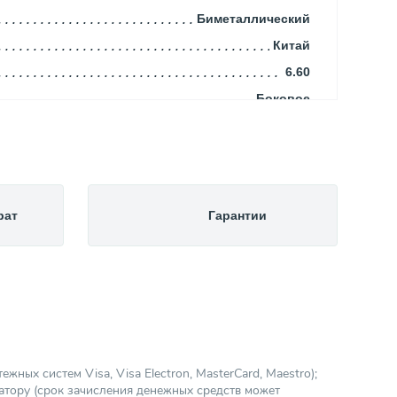
Биметаллический
Китай
6.60
Боковое
500
664.00
Современный
565.00
рат
Гарантии
320.00
80.00
6.00
110
20
Радиаторы
ных систем Visa, Visa Electron, MasterCard, Maestro);
атору (срок зачисления денежных средств может