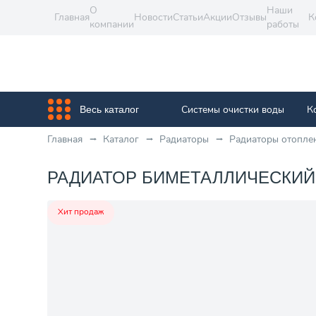
О
Наши
Главная
Новости
Статьи
Акции
Отзывы
К
компании
работы
Системы очистки воды
К
Весь каталог
Главная
Каталог
Радиаторы
Радиаторы отопле
РАДИАТОР БИМЕТАЛЛИЧЕСКИЙ С
Хит продаж