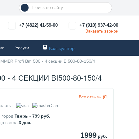
+7 (4822) 41-59-00
+7 (910) 937-42-00
Заказать звонок
ки
Услуги
Калькулятор
MMER Profi Bm 500 - 4 секции BI500-80-150/4
4 СЕКЦИИ BI500-80-150/4
Все отзывы (0)
з
платы:
в город
-
Тверь
799
руб.
до вас за
3
дня.
1999
руб.