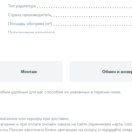
Тип радиатора
Страна производитель
Площадь обогрева (м²)
Подключение радиатора
Межосевое расстояние (мм)
Тепловая мощность (Вт)
Стиль
Высота (мм)
Монтаж
Обмен и возв
Длина (мм)
Ширина (мм)
любым удобным для вас способом из указанных в перечне ниже.
Вес товара, нетто (кг)
Максимальная рабочая температура (°С)
Максимальное рабочее давление (бар)
магазине или курьеру при доставке;
Категория
агазине и при оплате онлайн-заказа на сайте (принимаем карты платеж
чты России заполните бланк квитанции на оплату и передайте опер