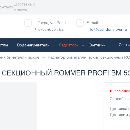
Доставка и
онтакты
оплата
г. Тверь, ул. Розы
E-mail:
Люксембург, 82
info@vashdom-tver.ru
Септи
отлы
Водонагреватели
Радиаторы
Cчетчики
ния биметаллические
Радиатор биметаллический секционный RO
ЕКЦИОННЫЙ ROMMER PROFI BM 500 - 
под зака
Способы о
Доставка 
Доставим 