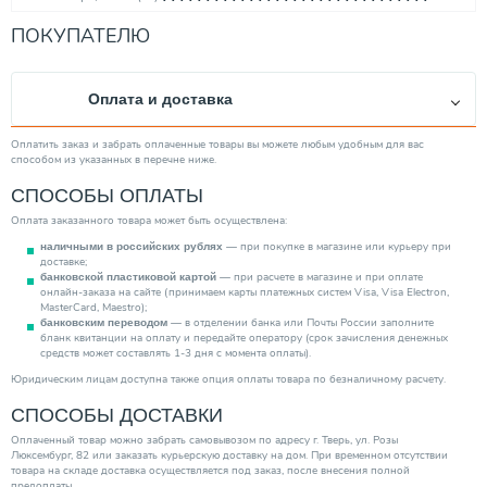
Максимальная рабочая температура (°С)
135
ПОКУПАТЕЛЮ
Диаметр присоединения
3/4"
Максимальное рабочее давление (бар)
100
Оплата и доставка
Материал изделия
Биметалл (Сталь, Алюминий)
Объем (л)
0.80
Оплатить заказ и забрать оплаченные товары вы можете любым удобным для вас
способом из указанных в перечне ниже.
Производитель
Rifar
СПОСОБЫ ОПЛАТЫ
Цвет изделия
Белый (RAL 9016)
Оплата заказанного товара может быть осуществлена:
Кол-во секций
4.00
— при покупке в магазине или курьеру при
наличными в российских рублях
Тип радиатора
Биметаллический
доставке;
— при расчете в магазине и при оплате
банковской пластиковой картой
Категория
Радиаторы
онлайн-заказа на сайте (принимаем карты платежных систем Visa, Visa Electron,
MasterCard, Maestro);
— в отделении банка или Почты России заполните
банковским переводом
бланк квитанции на оплату и передайте оператору (срок зачисления денежных
средств может составлять 1-3 дня с момента оплаты).
Юридическим лицам доступна также опция оплаты товара по безналичному расчету.
СПОСОБЫ ДОСТАВКИ
Оплаченный товар можно забрать самовывозом по адресу г. Тверь, ул. Розы
Люксембург, 82 или заказать курьерскую доставку на дом. При временном отсутствии
товара на складе доставка осуществляется под заказ, после внесения полной
предоплаты.