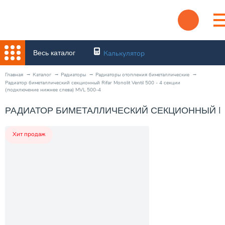
Весь каталог
Калькулятор
Главная
Каталог
Радиаторы
Радиаторы отопления биметаллические
Радиатор биметаллический секционный Rifar Monolit Ventil 500 - 4 секции
(подключение нижнее слева) MVL 500-4
РАДИАТОР БИМЕТАЛЛИЧЕСКИЙ СЕКЦИОННЫЙ RIFA
Хит продаж