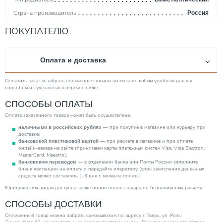
Страна производитель
Россия
Площадь обогрева (м²)
1.30
ПОКУПАТЕЛЮ
Подключение радиатора
Боковое
Межосевое расстояние (мм)
350
Оплата и доставка
Тепловая мощность (Вт)
134.00
Стиль
Современный
Оплатить заказ и забрать оплаченные товары вы можете любым удобным для вас
способом из указанных в перечне ниже.
Высота (мм)
415.00
СПОСОБЫ ОПЛАТЫ
Длина (мм)
80.00
Оплата заказанного товара может быть осуществлена:
Ширина (мм)
100
— при покупке в магазине или курьеру при
наличными в российских рублях
Категория
Радиаторы
доставке;
— при расчете в магазине и при оплате
банковской пластиковой картой
онлайн-заказа на сайте (принимаем карты платежных систем Visa, Visa Electron,
MasterCard, Maestro);
— в отделении банка или Почты России заполните
банковским переводом
бланк квитанции на оплату и передайте оператору (срок зачисления денежных
средств может составлять 1-3 дня с момента оплаты).
Юридическим лицам доступна также опция оплаты товара по безналичному расчету.
СПОСОБЫ ДОСТАВКИ
Оплаченный товар можно забрать самовывозом по адресу г. Тверь, ул. Розы