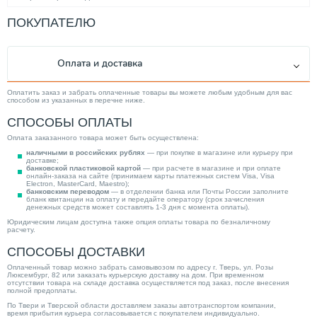
5.00
Площадь обогрева (м²)
ПОКУПАТЕЛЮ
Нижнее
Подключение радиатора
350
Межосевое расстояние (мм)
Оплата и доставка
544.00
Тепловая мощность (Вт)
Современный
Стиль
Оплатить заказ и забрать оплаченные товары вы можете любым удобным для вас
способом из указанных в перечне ниже.
415.00
Высота (мм)
СПОСОБЫ ОПЛАТЫ
320.00
Длина (мм)
Оплата заказанного товара может быть осуществлена:
90.00
Ширина (мм)
наличными в российских рублях
— при покупке в магазине или курьеру при
доставке;
5.44
Вес товара, нетто (кг)
банковской пластиковой картой
— при расчете в магазине и при оплате
онлайн-заказа на сайте (принимаем карты платежных систем Visa, Visa
Electron, MasterCard, Maestro);
Радиаторы
Категория
банковским переводом
— в отделении банка или Почты России заполните
бланк квитанции на оплату и передайте оператору (срок зачисления
денежных средств может составлять 1-3 дня с момента оплаты).
Юридическим лицам доступна также опция оплаты товара по безналичному
расчету.
СПОСОБЫ ДОСТАВКИ
Оплаченный товар можно забрать самовывозом по адресу г. Тверь, ул. Розы
Люксембург, 82 или заказать курьерскую доставку на дом. При временном
отсутствии товара на складе доставка осуществляется под заказ, после внесения
полной предоплаты.
По Твери и Тверской области доставляем заказы автотранспортом компании,
время прибытия курьера согласовывается с покупателем индивидуально.