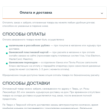
Диаметр присоединения
3/4"
Максимальное рабочее давление (бар)
20
Оплата и доставка
Материал изделия
Биметалл (Сталь, Алюминий)
Объем (л)
0.80
Оплатить заказ и забрать оплаченные товары вы можете любым удобным для вас
способом из указанных в перечне ниже.
Производитель
Rifar
СПОСОБЫ ОПЛАТЫ
Цвет изделия
Белый (RAL 9016)
Оплата заказанного товара может быть осуществлена:
Кол-во секций
5.00
— при покупке в магазине или курьеру при
наличными в российских рублях
Тип радиатора
Биметаллический
доставке;
— при расчете в магазине и при оплате
банковской пластиковой картой
Категория
Радиаторы
онлайн-заказа на сайте (принимаем карты платежных систем Visa, Visa Electron,
MasterCard, Maestro);
— в отделении банка или Почты России заполните
банковским переводом
бланк квитанции на оплату и передайте оператору (срок зачисления денежных
средств может составлять 1-3 дня с момента оплаты).
Юридическим лицам доступна также опция оплаты товара по безналичному расчету.
СПОСОБЫ ДОСТАВКИ
Оплаченный товар можно забрать самовывозом по адресу г. Тверь, ул. Розы
Люксембург, 82 или заказать курьерскую доставку на дом. При временном отсутствии
товара на складе доставка осуществляется под заказ, после внесения полной
предоплаты.
По Твери и Тверской области доставляем заказы автотранспортом компании, время
прибытия курьера согласовывается с покупателем индивидуально. Детальную