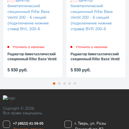
Уточнить о наличии
Уточнить о наличии
Радиатор биметаллический
Радиатор биметаллический
секционный Rifar Base Ventil
секционный Rifar Base Ventil
200 - 6 секций (подключение
200 - 6 секций (подключение
нижнее слева) BVL 200-6
нижнее справа) BVR 200-6
5 930
руб.
5 930
руб.
Copiright © 2026.
Все права защищены.
г. Тверь, ул. Розы
+7 (4822) 41-59-00