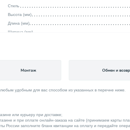
Стиль
Высота (мм)
Длина (мм)
Ширина (мм)
Глубина (мм)
Вес товара, нетто (кг)
Максимальная рабочая температура (°С)
Максимальное рабочее давление (бар)
Монтаж
Обмен и возвр
Материал изделия
Объем (л)
 любым удобным для вас способом из указанных в перечне ниже.
Производитель
Цвет изделия
Кол-во секций
азине или курьеру при доставке;
Тип радиатора
азине и при оплате онлайн-заказа на сайте (принимаем карты плате
ты России заполните бланк квитанции на оплату и передайте опер
Категория