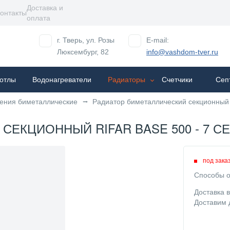
Доставка и
онтакты
оплата
г. Тверь, ул. Розы
E-mail:
Люксембург, 82
info@vashdom-tver.ru
отлы
Водонагреватели
Радиаторы
Cчетчики
Сеп
ения биметаллические
Радиатор биметаллический секционный R
ЕКЦИОННЫЙ RIFAR BASE 500 - 7 СЕК
под зака
Способы о
Доставка 
Доставим 