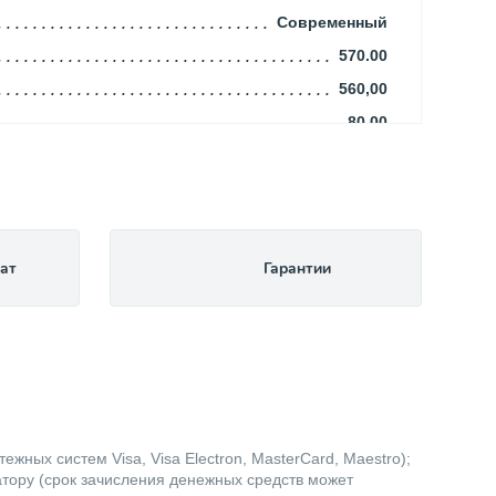
Современный
570.00
560,00
80.00
100.00
12,88
135
20
ат
Гарантии
Биметалл (Сталь, Алюминий)
1,40
Rifar
Белый (RAL 9016)
7,00
Биметаллический
жных систем Visa, Visa Electron, MasterCard, Maestro);
атору (срок зачисления денежных средств может
Радиаторы