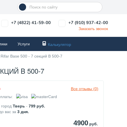
+7 (4822) 41-59-00
+7 (910) 937-42-00
Заказать звонок
тики
Услуги
Калькулятор
ifar Base 500 - 7 секций B 500-7
ЦИЙ B 500-7
Все отзывы (0)
з
платы:
в город
Тверь
-
799
руб.
до вас за
3
дня.
4900
руб.