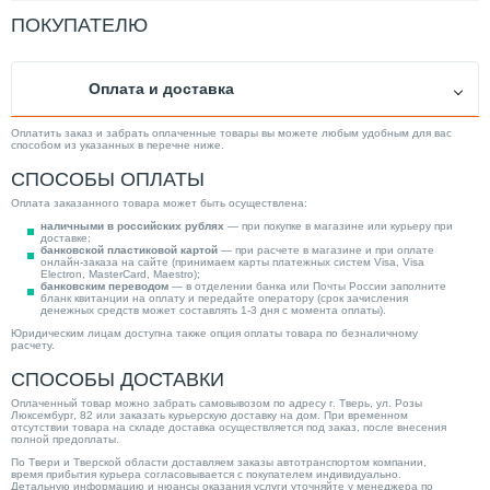
Вес товара, нетто (кг)
9,2
ПОКУПАТЕЛЮ
Максимальная рабочая температура (°С)
135
Максимальное рабочее давление (бар)
20
Оплата и доставка
Материал изделия
Биметалл (Сталь, Алюминий)
Объем (л)
1,00
Оплатить заказ и забрать оплаченные товары вы можете любым удобным для вас
способом из указанных в перечне ниже.
Производитель
Rifar
СПОСОБЫ ОПЛАТЫ
Цвет изделия
Белый (RAL 9016)
Оплата заказанного товара может быть осуществлена:
Кол-во секций
5.00
наличными в российских рублях
— при покупке в магазине или курьеру при
доставке;
Тип радиатора
Биметаллический
банковской пластиковой картой
— при расчете в магазине и при оплате
онлайн-заказа на сайте (принимаем карты платежных систем Visa, Visa
Electron, MasterCard, Maestro);
Категория
Радиаторы
банковским переводом
— в отделении банка или Почты России заполните
бланк квитанции на оплату и передайте оператору (срок зачисления
денежных средств может составлять 1-3 дня с момента оплаты).
Юридическим лицам доступна также опция оплаты товара по безналичному
расчету.
СПОСОБЫ ДОСТАВКИ
Оплаченный товар можно забрать самовывозом по адресу г. Тверь, ул. Розы
Люксембург, 82 или заказать курьерскую доставку на дом. При временном
отсутствии товара на складе доставка осуществляется под заказ, после внесения
полной предоплаты.
По Твери и Тверской области доставляем заказы автотранспортом компании,
время прибытия курьера согласовывается с покупателем индивидуально.
Детальную информацию и нюансы оказания услуги уточняйте у менеджера по