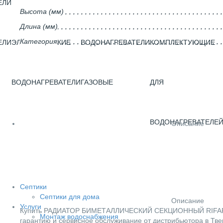
ЕЛИ
Высота (мм)
Длина (мм)
Категория
ЕЛИ
ЭЛЕКТРИЧЕСКИЕ
ВОДОНАГРЕВАТЕЛИ
КОМПЛЕКТУЮЩИЕ
ВОДОНАГРЕВАТЕЛИ
ГАЗОВЫЕ
ДЛЯ
ВОДОНАГРЕВАТЕЛЕ
Описание
Септики
Септики для дома
Описание
Услуги
Купить РАДИАТОР БИМЕТАЛЛИЧЕСКИЙ СЕКЦИОННЫЙ RIFAR BAS
Монтаж водоснабжения
гарантию и сервисное обслуживание от дистрибьютора в Тве