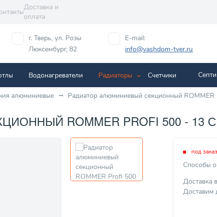
Доставка и
онтакты
оплата
г. Тверь, ул. Розы
E-mail:
Люксембург, 82
info@vashdom-tver.ru
Септи
отлы
Водонагреватели
Радиаторы
Cчетчики
ния алюминиевые
Радиатор алюминиевый секционный ROMMER Pr
ОННЫЙ ROMMER PROFI 500 - 13 СЕК
под зака
Способы о
Доставка 
Доставим 