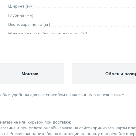
Ширина (мм)
Глубина (мм)
Вес товара, нетто (кг)
Максимальная рабочая температура (°С)
Максимальное рабочее давление (бар)
Материал изделия
Объем (л)
Цвет изделия
Монтаж
Обмен и возв
Производитель
Кол-во секций
любым удобным для вас способом из указанных в перечне ниже.
Тип радиатора
Тип подключения
Страна производитель
магазине или курьеру при доставке;
Площадь обогрева (м²)
агазине и при оплате онлайн-заказа на сайте (принимаем карты платеж
Категория
чты России заполните бланк квитанции на оплату и передайте опер