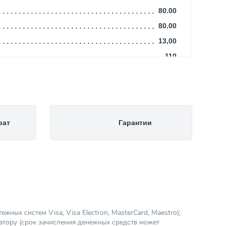
80.00
80.00
13,00
110
16
Алюминий
3,64
Белый (RAL 9016)
рат
Гарантии
Rommer
13.00
Алюминиевый
Боковое
Китай
20,41
ных систем Visa, Visa Electron, MasterCard, Maestro);
атору (срок зачисления денежных средств может
Радиаторы