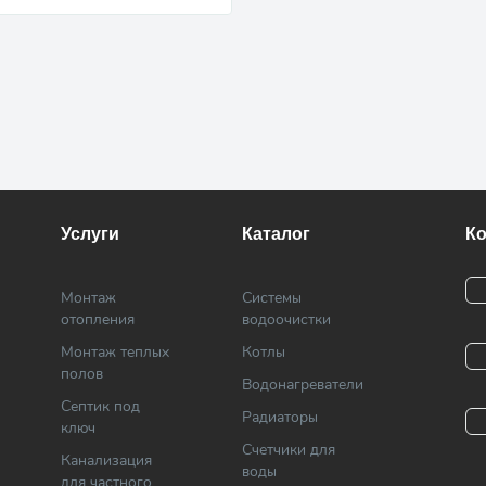
Услуги
Каталог
К
Монтаж
Системы
отопления
водоочистки
Монтаж теплых
Котлы
полов
Водонагреватели
Септик под
Радиаторы
ключ
Cчетчики для
Канализация
воды
для частного