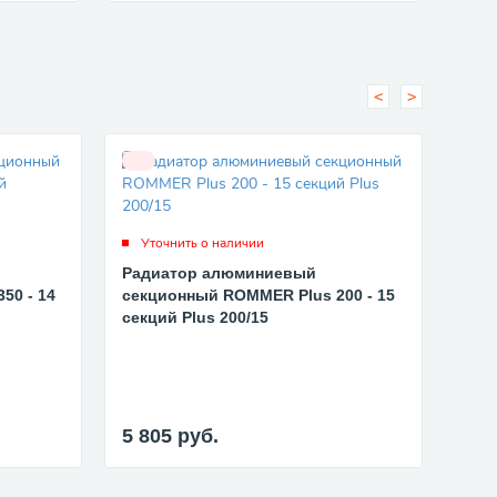
<
>
Уточнить о наличии
Ут
Радиатор алюминиевый
Рад
50 - 14
секционный ROMMER Plus 200 - 15
сек
секций Plus 200/15
секц
5 805
руб.
5 7