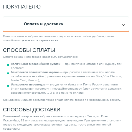
Межосевое расстояние (мм)
500
ПОКУПАТЕЛЮ
Тепловая мощность (Вт)
1758.00
Стиль
Современный
Оплата и доставка
Высота (мм)
560.00
Длина (мм)
936.00
Оплатить заказ и забрать оплаченные товары вы можете любым удобным для вас
способом из указанных в перечне ниже.
Ширина (мм)
78.00
СПОСОБЫ ОПЛАТЫ
Глубина (мм)
96.00
Оплата заказанного товара может быть осуществлена:
Вес товара, нетто (кг)
9,96
— при покупке в магазине или курьеру при
наличными в российских рублях
Максимальная рабочая температура (°С)
110
доставке;
— при расчете в магазине и при оплате
банковской пластиковой картой
Категория
Радиаторы
онлайн-заказа на сайте (принимаем карты платежных систем Visa, Visa Electron,
MasterCard, Maestro);
— в отделении банка или Почты России заполните
банковским переводом
бланк квитанции на оплату и передайте оператору (срок зачисления денежных
средств может составлять 1-3 дня с момента оплаты).
Юридическим лицам доступна также опция оплаты товара по безналичному расчету.
СПОСОБЫ ДОСТАВКИ
Оплаченный товар можно забрать самовывозом по адресу г. Тверь, ул. Розы
Люксембург, 82 или заказать курьерскую доставку на дом. При временном отсутствии
товара на складе доставка осуществляется под заказ, после внесения полной
предоплаты.