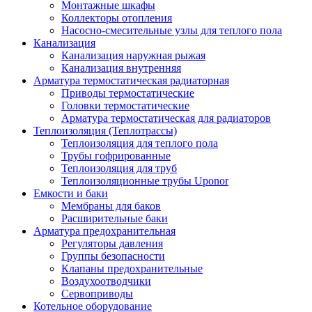
Монтажные шкафы
Коллекторы отопления
Насосно-смесительные узлы для теплого пола
Канализация
Канализация наружная рыжая
Канализация внутренняя
Арматура термостатическая радиаторная
Приводы термостатические
Головки термостатические
Арматура термостатическая для радиаторов
Теплоизоляция (Теплотрассы)
Теплоизоляция для теплого пола
Трубы гофрированные
Теплоизоляция для труб
Теплоизоляционные трубы Uponor
Емкости и баки
Мембраны для баков
Расширительные баки
Арматура предохранительная
Регуляторы давления
Группы безопасности
Клапаны предохранительные
Воздухоотводчики
Сервоприводы
Котельное оборудование