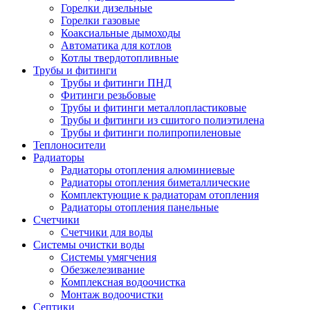
Горелки дизельные
Горелки газовые
Коаксиальные дымоходы
Автоматика для котлов
Котлы твердотопливные
Трубы и фитинги
Трубы и фитинги ПНД
Фитинги резьбовые
Трубы и фитинги металлопластиковые
Трубы и фитинги из сшитого полиэтилена
Трубы и фитинги полипропиленовые
Теплоносители
Радиаторы
Радиаторы отопления алюминиевые
Радиаторы отопления биметаллические
Комплектующие к радиаторам отопления
Радиаторы отопления панельные
Cчетчики
Счетчики для воды
Системы очистки воды
Системы умягчения
Обезжелезивание
Комплексная водоочистка
Монтаж водоочистки
Септики