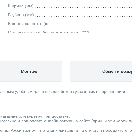
Ширина (мм)
Глубина (мм)
Вес товара, нетто (кг)
Максимальная рабочая температура (°С)
Максимальное рабочее давление (бар)
Материал изделия
Объем (л)
Цвет изделия
Монтаж
Обмен и возв
Производитель
Кол-во секций
 любым удобным для вас способом из указанных в перечне ниже.
Тип радиатора
Тип подключения
Страна производитель
магазине или курьеру при доставке;
Площадь обогрева (м²)
агазине и при оплате онлайн-заказа на сайте (принимаем карты пла
Категория
очты России заполните бланк квитанции на оплату и передайте оп