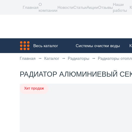
О
Наши
Главная
Новости
Статьи
Акции
Отзывы
К
компании
работы
Весь каталог
Системы очистки воды
К
Главная
Каталог
Радиаторы
Радиаторы отоп
РАДИАТОР АЛЮМИНИЕВЫЙ СЕКЦ
Хит продаж