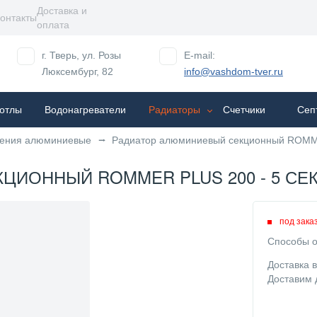
Доставка и
онтакты
оплата
г. Тверь, ул. Розы
E-mail:
Люксембург, 82
info@vashdom-tver.ru
отлы
Водонагреватели
Радиаторы
Cчетчики
Сеп
ления алюминиевые
Радиатор алюминиевый секционный ROMMER 
ИОННЫЙ ROMMER PLUS 200 - 5 СЕКЦ
под зака
Способы о
Доставка 
Доставим 