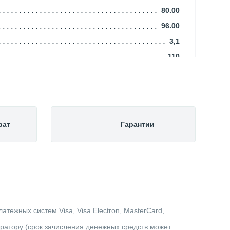
80.00
96.00
3,1
110
16
Алюминий
1,25
Белый (RAL 9016)
рат
Гарантии
Rommer
5.00
Алюминиевый
Боковое
Китай
4,18
тежных систем Visa, Visa Electron, MasterCard,
Радиаторы
ератору (срок зачисления денежных средств может