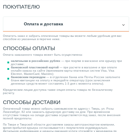
Материал изделия
Алюминий
ПОКУПАТЕЛЮ
Объем (л)
1.4
Цвет изделия
Белый (RAL 9016)
Оплата и доставка
Производитель
Rommer
Кол-во секций
4.00
Оплатить заказ и забрать оплаченные товары вы можете любым удобным для вас
способом из указанных в перечне ниже.
Тип радиатора
Алюминиевый
СПОСОБЫ ОПЛАТЫ
Тип подключения
Боковое
Оплата заказанного товара может быть осуществлена:
Страна производитель
Китай
наличными в российских рублях
— при покупке в магазине или курьеру при
доставке;
Площадь обогрева (м²)
6.67
банковской пластиковой картой
— при расчете в магазине и при оплате
онлайн-заказа на сайте (принимаем карты платежных систем Visa, Visa
Electron, MasterCard, Maestro);
Категория
Радиаторы
банковским переводом
— в отделении банка или Почты России заполните
бланк квитанции на оплату и передайте оператору (срок зачисления
денежных средств может составлять 1-3 дня с момента оплаты).
Юридическим лицам доступна также опция оплаты товара по безналичному
расчету.
СПОСОБЫ ДОСТАВКИ
Оплаченный товар можно забрать самовывозом по адресу г. Тверь, ул. Розы
Люксембург, 82 или заказать курьерскую доставку на дом. При временном
отсутствии товара на складе доставка осуществляется под заказ, после внесения
полной предоплаты.
По Твери и Тверской области доставляем заказы автотранспортом компании,
время прибытия курьера согласовывается с покупателем индивидуально.
Детальную информацию и нюансы оказания услуги уточняйте у менеджера по