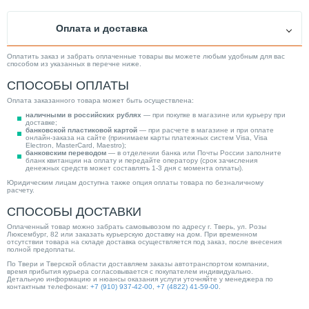
Оплата и доставка
Оплатить заказ и забрать оплаченные товары вы можете любым удобным для вас
способом из указанных в перечне ниже.
СПОСОБЫ ОПЛАТЫ
Оплата заказанного товара может быть осуществлена:
наличными в российских рублях
— при покупке в магазине или курьеру при
доставке;
банковской пластиковой картой
— при расчете в магазине и при оплате
онлайн-заказа на сайте (принимаем карты платежных систем Visa, Visa
Electron, MasterCard, Maestro);
банковским переводом
— в отделении банка или Почты России заполните
бланк квитанции на оплату и передайте оператору (срок зачисления
денежных средств может составлять 1-3 дня с момента оплаты).
Юридическим лицам доступна также опция оплаты товара по безналичному
расчету.
СПОСОБЫ ДОСТАВКИ
Оплаченный товар можно забрать самовывозом по адресу г. Тверь, ул. Розы
Люксембург, 82 или заказать курьерскую доставку на дом. При временном
отсутствии товара на складе доставка осуществляется под заказ, после внесения
полной предоплаты.
По Твери и Тверской области доставляем заказы автотранспортом компании,
время прибытия курьера согласовывается с покупателем индивидуально.
Детальную информацию и нюансы оказания услуги уточняйте у менеджера по
контактным телефонам:
+7 (910) 937-42-00
,
+7 (4822) 41-59-00
.