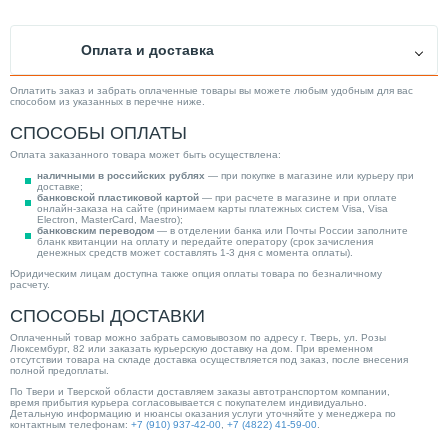
Оплата и доставка
Оплатить заказ и забрать оплаченные товары вы можете любым удобным для вас
способом из указанных в перечне ниже.
СПОСОБЫ ОПЛАТЫ
Оплата заказанного товара может быть осуществлена:
наличными в российских рублях
— при покупке в магазине или курьеру при
доставке;
банковской пластиковой картой
— при расчете в магазине и при оплате
онлайн-заказа на сайте (принимаем карты платежных систем Visa, Visa
Electron, MasterCard, Maestro);
банковским переводом
— в отделении банка или Почты России заполните
бланк квитанции на оплату и передайте оператору (срок зачисления
денежных средств может составлять 1-3 дня с момента оплаты).
Юридическим лицам доступна также опция оплаты товара по безналичному
расчету.
СПОСОБЫ ДОСТАВКИ
Оплаченный товар можно забрать самовывозом по адресу г. Тверь, ул. Розы
Люксембург, 82 или заказать курьерскую доставку на дом. При временном
отсутствии товара на складе доставка осуществляется под заказ, после внесения
полной предоплаты.
По Твери и Тверской области доставляем заказы автотранспортом компании,
время прибытия курьера согласовывается с покупателем индивидуально.
Детальную информацию и нюансы оказания услуги уточняйте у менеджера по
контактным телефонам:
+7 (910) 937-42-00
,
+7 (4822) 41-59-00
.