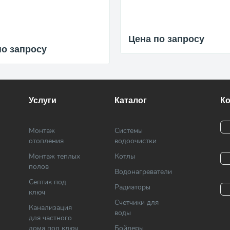
Цена по запросу
по запросу
Услуги
Каталог
К
Монтаж
Системы
отопления
водоочистки
Монтаж теплых
Котлы
полов
Водонагреватели
Септик под
Радиаторы
ключ
Cчетчики для
Канализация
воды
для частного
дома под ключ
Бойлеры