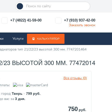
+7 (4822) 41-59-00
+7 (910) 937-42-00
Заказать звонок
ки
Услуги
КАЛЬКУЛЯТОР
адиаторов тип 21/22/23 высотой 300 мм. 7747201464
23 ВЫСОТОЙ 300 ММ. 7747201464
Все отзывы (0)
з
платы:
в город
-
Тверь
799
руб.
до вас за
3
дня.
750
руб.