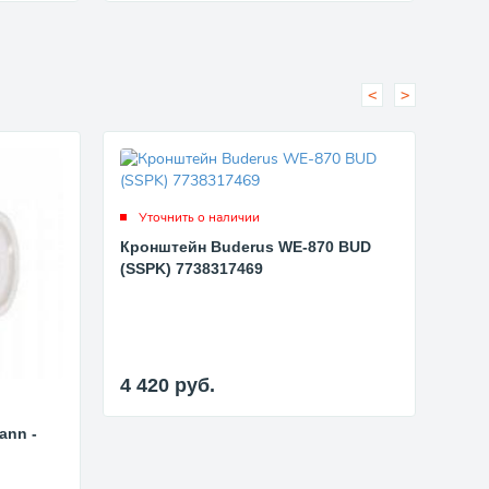
<
>
Уточнить о наличии
Ут
Кронштейн Buderus WE-870 BUD
(SSPK) 7738317469
Кро
Vies
нап
4 420
руб.
3 7
ann -