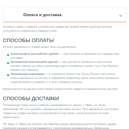
Оплата и доставка
Оплатить заказ и забрать оплаченные товары вы можете любым удобным для вас
способом из указанных в перечне ниже.
СПОСОБЫ ОПЛАТЫ
Оплата заказанного товара может быть осуществлена:
— при покупке в магазине или курьеру при
наличными в российских рублях
доставке;
— при расчете в магазине и при оплате
банковской пластиковой картой
онлайн-заказа на сайте (принимаем карты платежных систем Visa, Visa Electron,
MasterCard, Maestro);
— в отделении банка или Почты России заполните
банковским переводом
бланк квитанции на оплату и передайте оператору (срок зачисления денежных
средств может составлять 1-3 дня с момента оплаты).
Юридическим лицам доступна также опция оплаты товара по безналичному расчету.
СПОСОБЫ ДОСТАВКИ
Оплаченный товар можно забрать самовывозом по адресу г. Тверь, ул. Розы
Люксембург, 82 или заказать курьерскую доставку на дом. При временном отсутствии
товара на складе доставка осуществляется под заказ, после внесения полной
предоплаты.
По Твери и Тверской области доставляем заказы автотранспортом компании, время
прибытия курьера согласовывается с покупателем индивидуально. Детальную