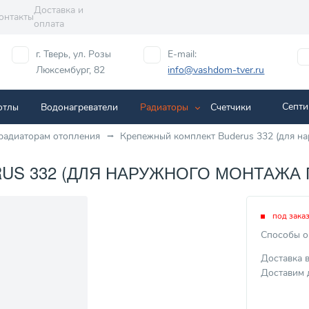
Доставка и
онтакты
оплата
г. Тверь, ул. Розы
E-mail:
Люксембург, 82
info@vashdom-tver.ru
Септи
отлы
Водонагреватели
Радиаторы
Cчетчики
радиаторам отопления
Крепежный комплект Buderus 332 (для н
S 332 (ДЛЯ НАРУЖНОГО МОНТАЖА П
под зака
Способы о
Доставка 
Доставим 