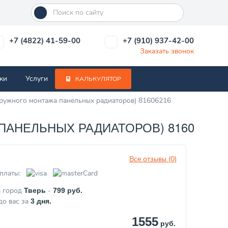
+7 (4822) 41-59-00
+7 (910) 937-42-00
Заказать звонок
ки
Услуги
КАЛЬКУЛЯТОР
аружного монтажа панельных радиаторов) 81606216
АНЕЛЬНЫХ РАДИАТОРОВ) 81606216
Все отзывы (0)
з
платы:
в город
-
Тверь
799
руб.
до вас за
3
дня.
1555
руб.